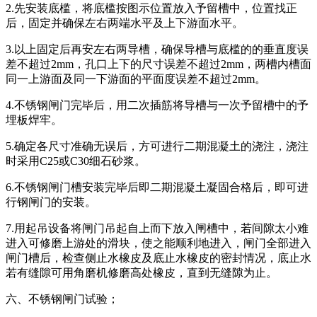
2.先安装底槛，将底槛按图示位置放入予留槽中，位置找正
后，固定并确保左右两端水平及上下游面水平。
3.以上固定后再安左右两导槽，确保导槽与底槛的的垂直度误
差不超过2mm，孔口上下的尺寸误差不超过2mm，两槽内槽面
同一上游面及同一下游面的平面度误差不超过2mm。
4.不锈钢闸门完毕后，用二次插筋将导槽与一次予留槽中的予
埋板焊牢。
5.确定各尺寸准确无误后，方可进行二期混凝土的浇注，浇注
时采用C25或C30细石砂浆。
6.不锈钢闸门槽安装完毕后即二期混凝土凝固合格后，即可进
行钢闸门的安装。
7.用起吊设备将闸门吊起自上而下放入闸槽中，若间隙太小难
进入可修磨上游处的滑块，使之能顺利地进入，闸门全部进入
闸门槽后，检查侧止水橡皮及底止水橡皮的密封情况，底止水
若有缝隙可用角磨机修磨高处橡皮，直到无缝隙为止。
六、不锈钢闸门试验；