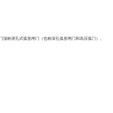
门顶称潜孔式弧形闸门（也称深孔弧形闸门和高压弧门）。