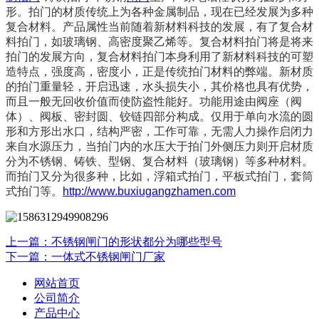
形。拍门的材质传统上为各种金属制品，现在已经发展为多种
复合材料。产品属性当前随着新材料科技的发展，有了复合材
料拍门，如玻璃钢、高密度聚乙烯等。复合材料拍门将是将来
拍门的发展方向，复合材料拍门本身利用了新材料科技的可塑
造特点，强度高，密度小，正是传统拍门材料的弊端。新材质
的拍门重量轻，开启迅速，水头损失小，其价格也具有优势，
而且一般无回收价值而使防盗性能好。功能用途由阀座（阀
体）、阀板、密封圆、铰链四部分构成。仅用于单向水流的圆
形和方形出水口，结构严密，工作可靠，无需人力操作启闭力
来自水源压力，当拍门内的水压大于拍门外侧压力则开启材质
分为不锈钢、铸铁、型钢、复合材料（玻璃钢）等多种材料。
而拍门又分为很多种，比如，浮箱式拍门，平板式拍门，套筒
式拍门等。
http://www.buxiugangzhamen.com
上一篇：不锈钢闸门的形状都分为哪些型号
下一篇：一体式不锈钢闸门厂家
网站首页
公司简介
产品中心