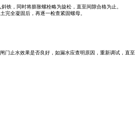
垫入斜铁，同时将膨胀螺栓略为旋松，直至间隙合格为止。
凝土完全凝固后，再逐一检查紧固螺母。
看闸门止水效果是否良好，如漏水应查明原因，重新调试，直至