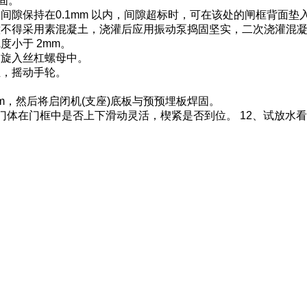
固。
间隙保持在0.1mm 以内，间隙超标时，可在该处的闸框背面
意不得采用素混凝土，浇灌后应用振动泵捣固坚实，二次浇灌混
小于 2mm。
，旋入丝杠螺母中。
位，摇动手轮。
5mm，然后将启闭机(支座)底板与预预埋板焊固。
门体在门框中是否上下滑动灵活，楔紧是否到位。 12、试放水