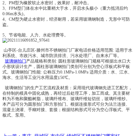
2、PM型为橡胶软止水密封，效果好，耐冲击。
3、FPM型门体在水中比重稍大于水，开启水头极小（重力抵消后约
0.06m水头)。
4、CM型为硬止水密封，经济耐用，若采用玻璃钢制造，无形中可防
盗。
5、节省电能、人力、水处理费等。
山亭区-台儿庄区-滕州市不锈钢拍门厂家电话价格适用范围: 适用于水
利系统、市政污水、城市防洪排涝、污水处理厂、自来水厂等。
玻璃钢拍门
产品规格和类别: 圆柱形玻璃钢拍门规格可根据出水口大
小形状设计生产，圆柱形玻璃钢拍门类别可分别为空心浮板式和平板
式。玻璃钢拍门性能: 公称压力0.1MPa-1.0MPa 适用介质：水、江水、
海水、生活等工业污水用温度≦50℃。
玻璃钢拍门的生产工艺流程及材质：采用现代玻璃钢先进工艺配方，
在特制的模具中固化成熟，再经过后处理工序，加工而成。其主要材
料为不饱和聚酯树脂，玻璃纤维布、玻璃纤维短切丝，玻璃纤维纱。
本产品可分为圆形拍门和方形拍门。根据连接形式可分为法兰连接、
混凝土浇灌、手糊对接、套接；根据结构形式可分为空心浮板式、平
板式、泵用。