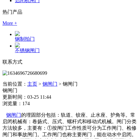
启闭机闸门
热门产品
More +
钢制拍门
不锈钢闸门
联系方式
当前位置：
主页
>
钢闸门
>
钢闸门
钢闸门
更新时间：03-25 11:44
浏览量：174
钢闸门
的埋固部分包括：轨道、铰座、止水座、护角等。常
启闭机械有：卷扬式、压式、螺杆式和移动式机械。闸门分类
方法较多，主要有：①按闸门工作性质可分为工作闸门、检修
闸门和事故闸门。工作闸门也称主要闸门，能在动水中启闭。