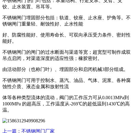
不锈钢闸门 的门叶包括：承重结构、行走支承、支臂、支
铰、止水装置、吊耳等。
不锈钢闸门埋固部分包括：轨道、铰座、止水座、护角等。不
锈钢闸门重量轻、耐蚀性好、止水性能
好、防腐性能好、使用寿命长、可双向承压受力条件、密封性
能好。
不锈钢闸门的闸门的过水断面与渠道等宽；超宽型可制作成双
吊点启闭，对渠道深度的适应性强；橡胶密封。
由活动部分（也称门叶）、埋固部分和启闭机械3部分组成。
不锈钢闸门可用于控制水、蒸汽、油品、气体、泥浆、各种腐
蚀性介质、液态金属和放射性流
体等各种类型流体的流动，阀门的工作压力可从0.0013MPa到
1000MPa 的超高压，工作温度从-269℃的超低温到1430℃的高
温。
上一篇：不锈钢闸门厂家